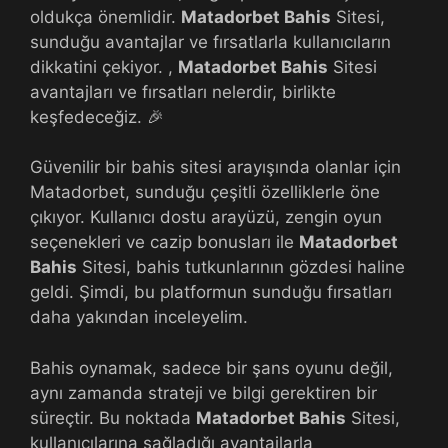
oldukça önemlidir.
Matadorbet Bahis
Sitesi,
sunduğu avantajlar ve fırsatlarla kullanıcıların
dikkatini çekiyor. ,
Matadorbet Bahis
Sitesi
avantajları ve fırsatları nelerdir, birlikte
keşfedeceğiz. 🎉
Güvenilir bir bahis sitesi arayışında olanlar için
Matadorbet, sunduğu çeşitli özelliklerle öne
çıkıyor. Kullanıcı dostu arayüzü, zengin oyun
seçenekleri ve cazip bonusları ile
Matadorbet
Bahis
Sitesi, bahis tutkunlarının gözdesi haline
geldi. Şimdi, bu platformun sunduğu fırsatları
daha yakından inceleyelim.
Bahis oynamak, sadece bir şans oyunu değil,
aynı zamanda strateji ve bilgi gerektiren bir
süreçtir. Bu noktada
Matadorbet Bahis
Sitesi,
kullanıcılarına sağladığı avantajlarla