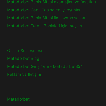
Matadorbet Bahis Sitesi avantajları ve fırsatları
Matadorbet Canlı Casino en iyi oyunlar
Matadorbet Bahis Sitesi ile kazanç yolları
Matadorbet Futbol Bahisleri için ipuçları
Gizlilik Sözleşmesi
Matadorbet Blog
Matadorbet Giriş Yeni - Matadorbet854
Reklam ve İletişim
Matadorbet