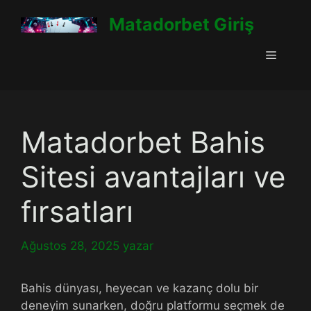
İçeriğe
Matadorbet Giriş
atla
Menü
Matadorbet Bahis
Sitesi avantajları ve
fırsatları
Ağustos 28, 2025
yazar
Bahis dünyası, heyecan ve kazanç dolu bir
deneyim sunarken, doğru platformu seçmek de