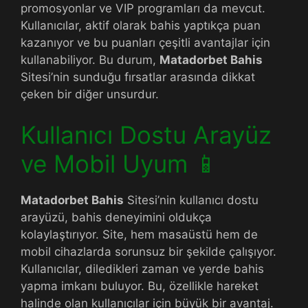
promosyonlar ve VIP programları da mevcut.
Kullanıcılar, aktif olarak bahis yaptıkça puan
kazanıyor ve bu puanları çeşitli avantajlar için
kullanabiliyor. Bu durum,
Matadorbet Bahis
Sitesi’nin sunduğu fırsatlar arasında dikkat
çeken bir diğer unsurdur.
Kullanıcı Dostu Arayüz
ve Mobil Uyum 📱
Matadorbet Bahis
Sitesi’nin kullanıcı dostu
arayüzü, bahis deneyimini oldukça
kolaylaştırıyor. Site, hem masaüstü hem de
mobil cihazlarda sorunsuz bir şekilde çalışıyor.
Kullanıcılar, diledikleri zaman ve yerde bahis
yapma imkanı buluyor. Bu, özellikle hareket
halinde olan kullanıcılar için büyük bir avantaj.