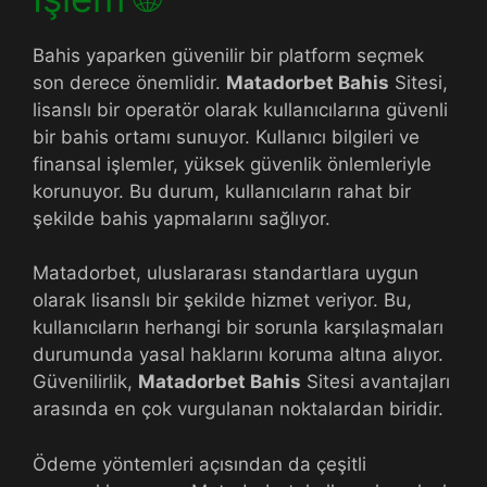
Bahis yaparken güvenilir bir platform seçmek
son derece önemlidir.
Matadorbet Bahis
Sitesi,
lisanslı bir operatör olarak kullanıcılarına güvenli
bir bahis ortamı sunuyor. Kullanıcı bilgileri ve
finansal işlemler, yüksek güvenlik önlemleriyle
korunuyor. Bu durum, kullanıcıların rahat bir
şekilde bahis yapmalarını sağlıyor.
Matadorbet, uluslararası standartlara uygun
olarak lisanslı bir şekilde hizmet veriyor. Bu,
kullanıcıların herhangi bir sorunla karşılaşmaları
durumunda yasal haklarını koruma altına alıyor.
Güvenilirlik,
Matadorbet Bahis
Sitesi avantajları
arasında en çok vurgulanan noktalardan biridir.
Ödeme yöntemleri açısından da çeşitli