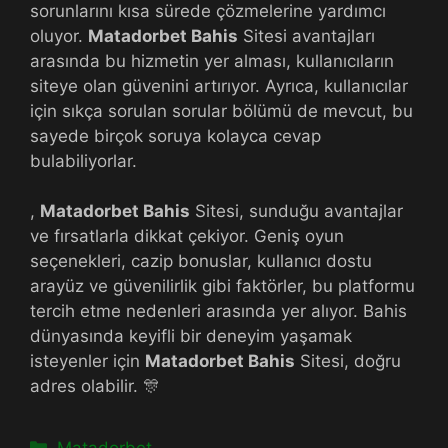
sorunlarını kısa sürede çözmelerine yardımcı
oluyor.
Matadorbet Bahis
Sitesi avantajları
arasında bu hizmetin yer alması, kullanıcıların
siteye olan güvenini artırıyor. Ayrıca, kullanıcılar
için sıkça sorulan sorular bölümü de mevcut, bu
sayede birçok soruya kolayca cevap
bulabiliyorlar.
,
Matadorbet Bahis
Sitesi, sunduğu avantajlar
ve fırsatlarla dikkat çekiyor. Geniş oyun
seçenekleri, cazip bonuslar, kullanıcı dostu
arayüz ve güvenilirlik gibi faktörler, bu platformu
tercih etme nedenleri arasında yer alıyor. Bahis
dünyasında keyifli bir deneyim yaşamak
isteyenler için
Matadorbet Bahis
Sitesi, doğru
adres olabilir. 🎊
Kategoriler