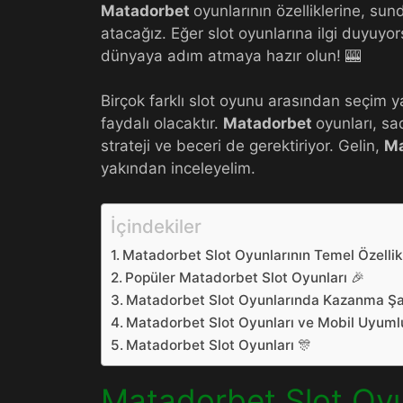
Matadorbet
oyunlarının özelliklerine, su
atacağız. Eğer slot oyunlarına ilgi duyuy
dünyaya adım atmaya hazır olun! 🎰
Birçok farklı slot oyunu arasından seçim y
faydalı olacaktır.
Matadorbet
oyunları, s
strateji ve beceri de gerektiriyor. Gelin,
Ma
yakından inceleyelim.
İçindekiler
Matadorbet Slot Oyunlarının Temel Özellikl
Popüler Matadorbet Slot Oyunları 🎉
Matadorbet Slot Oyunlarında Kazanma Şa
Matadorbet Slot Oyunları ve Mobil Uyuml
Matadorbet Slot Oyunları 🎊
Matadorbet Slot Oyun