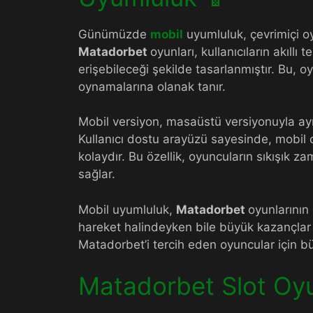
Günümüzde
mobil
uyumluluk, çevrimiçi oy
Matadorbet
oyunları, kullanıcıların akıllı 
erişebileceği şekilde tasarlanmıştır. Bu, 
oynamalarına olanak tanır.
Mobil versiyon, masaüstü versiyonuyla aynı
Kullanıcı dostu arayüzü sayesinde, mobil
kolaydır. Bu özellik, oyuncuların sıkışık z
sağlar.
Mobil uyumluluk,
Matadorbet
oyunlarının
hareket halindeyken bile büyük kazançlar e
Matadorbet’i tercih eden oyuncular için bü
Matadorbet Slot Oyu