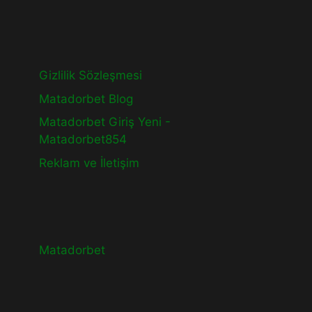
Gizlilik Sözleşmesi
Matadorbet Blog
Matadorbet Giriş Yeni -
Matadorbet854
Reklam ve İletişim
Matadorbet