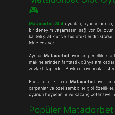
🎮
Matadorbet Slot
oyunları, oyuncularına çe
bir deneyim yaşamasını sağlıyor. Bu oyunlar
kaliteli grafikler ve ses efektleridir. Görs
içine çekiyor.
Ayrıca,
Matadorbet
oyunları genellikle fa
makinelerinden fantastik dünyalara kadar 
zevke hitap eder. Böylece, oyuncular istedi
Bonus özellikleri de
Matadorbet
oyunların
çarpanlar ve özel semboller gibi özellikler
oyunun heyecanını ve kazanç potansiyelini
Popüler Matadorbet 