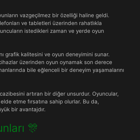
unların vazgeçilmez bir özelliği haline geldi.
telefonları ve tabletleri üzerinden rahatlıkla
oyuncuların istedikleri zaman ve yerde oyun
 grafik kalitesini ve oyun deneyimini sunar.
 cihazlar üzerinden oyun oynamak son derece
amanlarında bile eğlenceli bir deneyim yaşamalarını
 cazibesini artıran bir diğer unsurdur. Oyuncular,
lde etme fırsatına sahip olurlar. Bu da,
yük bir avantajdır.
nları 🎊