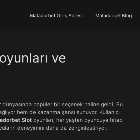
Matadorbet Giriş Adresi
Matadorbet Blog
oyunları ve
r dünyasında popüler bir seçenek haline geldi. Bu
sağlıyor hem de kazanma şansı sunuyor. Kullanıcı
adorbet Slot
oyunları, her yaştan oyuncuya hitap
cuların deneyimini daha da zenginleştiriyor.